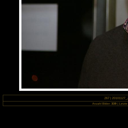
267 | 20101127_J
Anzahl Bilder:
339
| Letzte