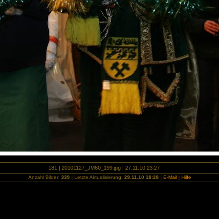
181 | 20101127_JM60_199.jpg | 27.11.10 23:27
Anzahl Bilder:
339
| Letzte Aktualisierung:
29.11.10 18:28
|
E-Mail
|
Hilfe