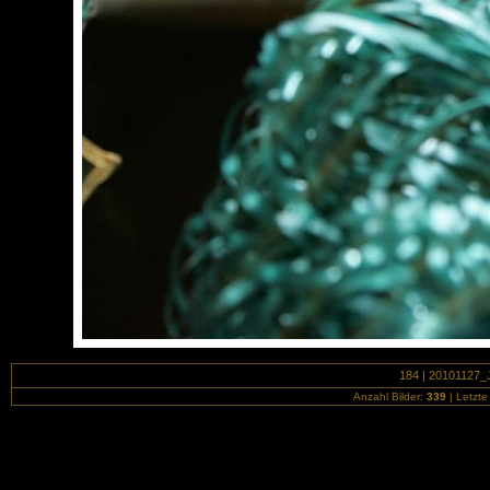
184 | 20101127_J
Anzahl Bilder:
339
| Letzte