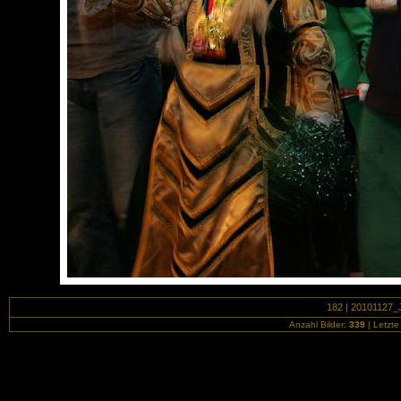
182 | 20101127_J
Anzahl Bilder:
339
| Letzte